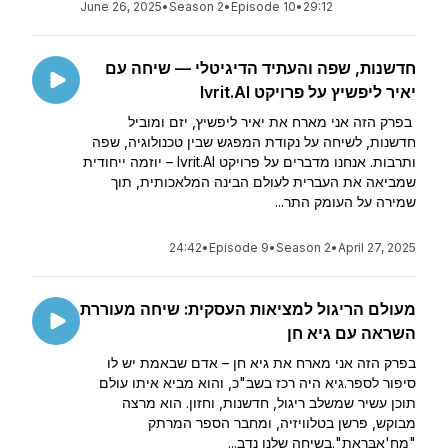
June 26, 2025
•
Season 2
•
Episode 10
•
29:12
חדשנות, שפה והעתיד הדיגיטלי — שיחה עם
יאיר ליפשיץ על פרויקט Ivrit.AI
בפרק הזה אני מארח את יאיר ליפשיץ, יזם ומוביל
חדשנות, לשיחה על נקודת המפגש שבין טכנולוגיה, שפה
ותרבות. אנחנו מדברים על פרויקט Ivrit.AI – יוזמה ייחודית
שמביאה את העברית לעולם הבינה המלאכותית, תוך
שמירה על העומק התר...
24:42
•
Episode 9
•
Season 2
•
April 27, 2025
מעולם הריגול למציאות העסקית: שיחה מעוררת
השראה עם גיא חן
בפרק הזה אני מארח את גיא חן – אדם שבאמת יש לו
סיפור לספר.גיא היה רכז בשב"כ, והוא מביא איתו עולם
תוכן עשיר שמשלב ריגול, חדשנות, וחזון. הוא מרצה
מבוקש, פרשן בטלוויזיה, ומחבר הספר המרתק
"מֻחַ'אבַּרַאת".בשיחה שלנו נדב...