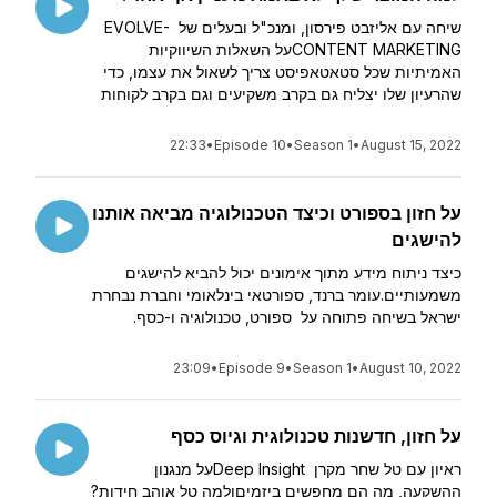
שיחה עם אליזבט פירסון, ומנכ"ל ובעלים של EVOLVE-
CONTENT MARKETINGעל השאלות השיווקיות
האמיתיות שכל סטאטאפיסט צריך לשאול את עצמו, כדי
שהרעיון שלו יצליח גם בקרב משקיעים וגם בקרב לקוחות
22:33
•
Episode 10
•
Season 1
•
August 15, 2022
על חזון בספורט וכיצד הטכנולוגיה מביאה אותנו
להישגים
כיצד ניתוח מידע מתוך אימונים יכול להביא להישגים
משמעותיים.עומר ברנד, ספורטאי בינלאומי וחברת נבחרת
ישראל בשיחה פתוחה על ספורט, טכנולוגיה ו-כסף.
23:09
•
Episode 9
•
Season 1
•
August 10, 2022
על חזון, חדשנות טכנולוגית וגיוס כסף
ראיון עם טל שחר מקרן Deep Insightעל מנגנון
ההשקעה, מה הם מחפשים ביזמיםולמה טל אוהב חידות?