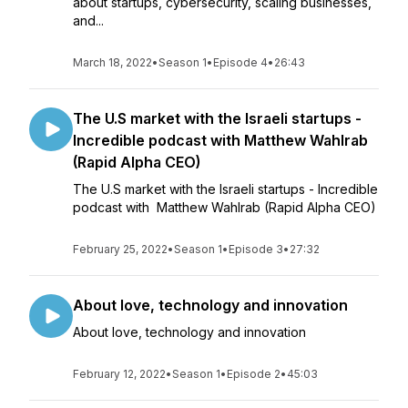
about startups, cybersecurity, scaling businesses,
and...
March 18, 2022
•
Season 1
•
Episode 4
•
26:43
The U.S market with the Israeli startups -
Incredible podcast with Matthew Wahlrab
(Rapid Alpha CEO)
The U.S market with the Israeli startups - Incredible
podcast with Matthew Wahlrab (Rapid Alpha CEO)
February 25, 2022
•
Season 1
•
Episode 3
•
27:32
About love, technology and innovation
About love, technology and innovation
February 12, 2022
•
Season 1
•
Episode 2
•
45:03